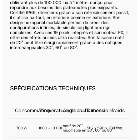
délivrant plus de 100 000 lux à 1 mètre, conçu pour
répondre aux besoins des plateaux les plus exigeants.
Certifié IP65, silencieux grâce à son refroidissement passif,
il s’utilise partout, en intérieur comme en extérieur. Son
design hexagonal modulable permet de créer des
configurations infinies, du simple key light aux rigs
complexes. Avec ses 19 pixels intégrés et son moteur FX, il
offre des effets animés ultra réalistes. Son faisceau natif
de 20° peut être élargi rapidement grâce à des optiques
interchangeables 30°, 60° ou 80°.
SPÉCIFICATIONS TECHNIQUES
Consommation
Température de couleur
Angle du faisceau
Dimensions
Poids
natif de 20°
700 W
1800 – 10 000 K
582 x 500 x 200 mm
17 Kg
modifiable en 30°, 60° ou 80°