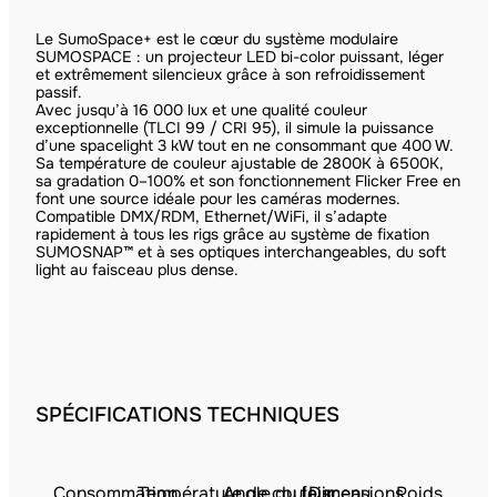
Le SumoSpace+ est le cœur du système modulaire
SUMOSPACE : un projecteur LED bi-color puissant, léger
et extrêmement silencieux grâce à son refroidissement
passif.
Avec jusqu’à 16 000 lux et une qualité couleur
exceptionnelle (TLCI 99 / CRI 95), il simule la puissance
d’une spacelight 3 kW tout en ne consommant que 400 W.
Sa température de couleur ajustable de 2800K à 6500K,
sa gradation 0–100% et son fonctionnement Flicker Free en
font une source idéale pour les caméras modernes.
Compatible DMX/RDM, Ethernet/WiFi, il s’adapte
rapidement à tous les rigs grâce au système de fixation
SUMOSNAP™ et à ses optiques interchangeables, du soft
light au faisceau plus dense.
SPÉCIFICATIONS TECHNIQUES
Consommation
Température de couleur
Angle du faisceau
Dimensions
Poids