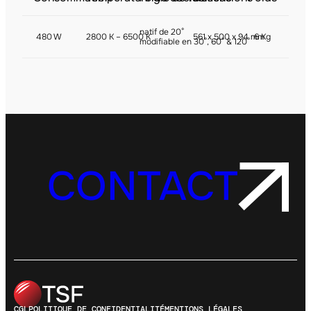
natif de 20°
480 W
2800 K – 6500 K
561 x 500 x 94 mm
6 Kg
modifiable en 30°, 60° & 120°
CONTACT
CGL
POLITIQUE DE CONFIDENTIALITÉ
MENTIONS LÉGALES