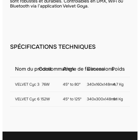
sont robustes et durables. Contrôlables en DMX, WiFi ou
Bluetooth via l’application Velvet Goya.
SPÉCIFICATIONS TECHNIQUES
Nom du produit
Consommation
Angle de faisceau
Dimensions
Poids
VELVET Cyc 3
76W
45º to 80º
340x160x148mm
4,7 Kg
VELVET Cyc 6
152W
45º to 125º
340x300x148mm
6.1 Kg