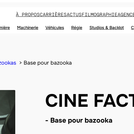
À PROPOS
CARRIÈRES
ACTUS
FILMOGRAPHIE
AGENC
mière
Machinerie
Véhicules
Régie
Studios & Backlot
C
azookas
Base pour bazooka
CINE FAC
Base pour bazooka