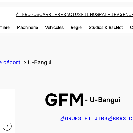
À PROPOS
CARRIÈRES
ACTUS
FILMOGRAPHIE
AGENC
mière
Machinerie
Véhicules
Régie
Studios & Backlot
C
e déport
U-Bangui
GFM
U-Bangui
GRUES ET JIBS
BRAS D