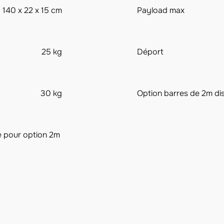
140 x 22 x 15 cm
Payload max
25 kg
Déport
30 kg
Option barres de 2m di
e pour option 2m