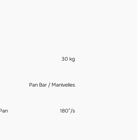
30 kg
Pan Bar / Manivelles
 Pan
180°/s