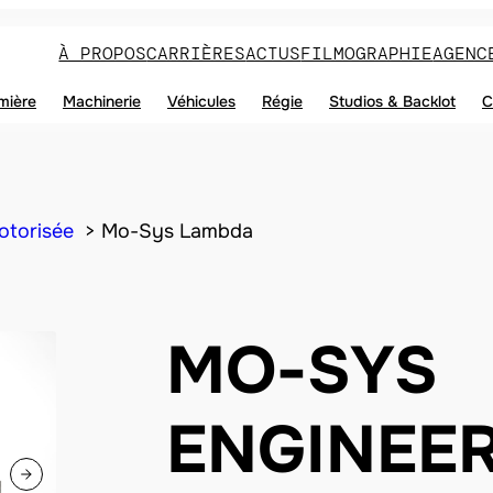
À PROPOS
CARRIÈRES
ACTUS
FILMOGRAPHIE
AGENC
mière
Machinerie
Véhicules
Régie
Studios & Backlot
C
otorisée
Mo-Sys Lambda
MO-SYS
ENGINEE