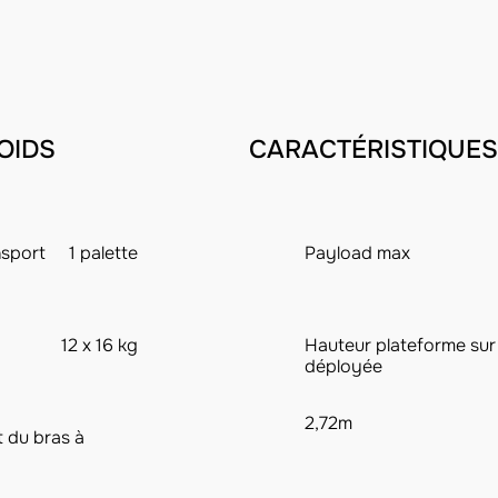
OIDS
CARACTÉRISTIQUES
nsport
1 palette
Payload max
12 x 16 kg
Hauteur plateforme su
déployée
2,72m
 du bras à