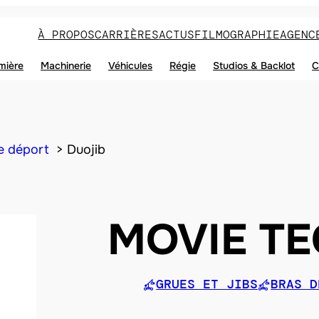
À PROPOS
CARRIÈRES
ACTUS
FILMOGRAPHIE
AGENC
mière
Machinerie
Véhicules
Régie
Studios & Backlot
C
e déport
Duojib
MOVIE T
GRUES ET JIBS
BRAS D