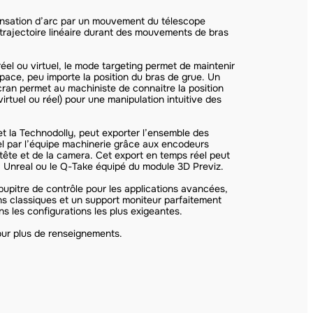
ensation d’arc par un mouvement du télescope
 trajectoire linéaire durant des mouvements de bras
réel ou virtuel, le mode targeting permet de maintenir
space, peu importe la position du bras de grue. Un
ran permet au machiniste de connaitre la position
virtuel ou réel) pour une manipulation intuitive des
t la Technodolly, peut exporter l’ensemble des
l par l’équipe machinerie grâce aux encodeurs
a tête et de la camera. Cet export en temps réel peut
, Unreal ou le Q-Take équipé du module 3D Previz.
pupitre de contrôle pour les applications avancées,
ons classiques et un support moniteur parfaitement
s les configurations les plus exigeantes.
our plus de renseignements.