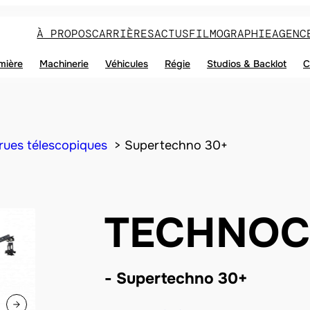
À PROPOS
CARRIÈRES
ACTUS
FILMOGRAPHIE
AGENC
mière
Machinerie
Véhicules
Régie
Studios & Backlot
C
rues télescopiques
Supertechno 30+
TECHNOC
Supertechno 30+