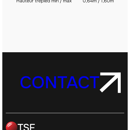
Hauteur trépied min / max
0,64m / 1,60m
CONTACT