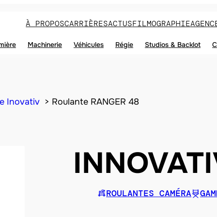
À PROPOS
CARRIÈRES
ACTUS
FILMOGRAPHIE
AGENC
mière
Machinerie
Véhicules
Régie
Studios & Backlot
C
 Inovativ
Roulante RANGER 48
INNOVATI
ROULANTES CAMÉRA
GAM