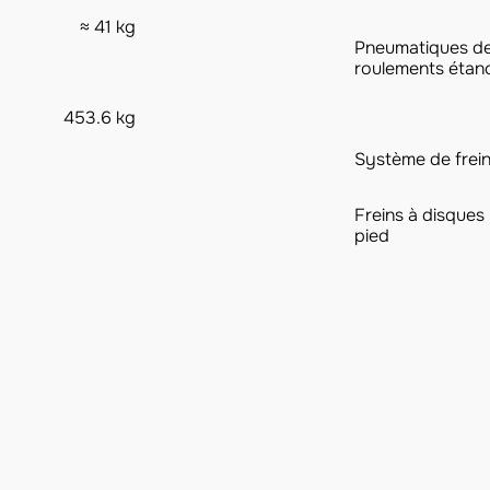
≈ 41 kg
Pneumatiques de
roulements étanc
453.6 kg
Système de frei
Freins à disques 
pied​