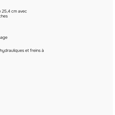
 25,4 cm avec
hes​
nage
hydrauliques et freins à