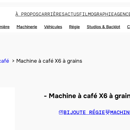
À PROPOS
CARRIÈRES
ACTUS
FILMOGRAPHIE
AGENC
mière
Machinerie
Véhicules
Régie
Studios & Backlot
C
café
Machine à café X6 à grains
Machine à café X6 à grai
BIJOUTE RÉGIE
MACHIN