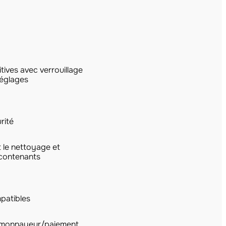
ives avec verrouillage
réglages
rité
 le nettoyage et
 contenants
patibles
 monnayeur/paiement,