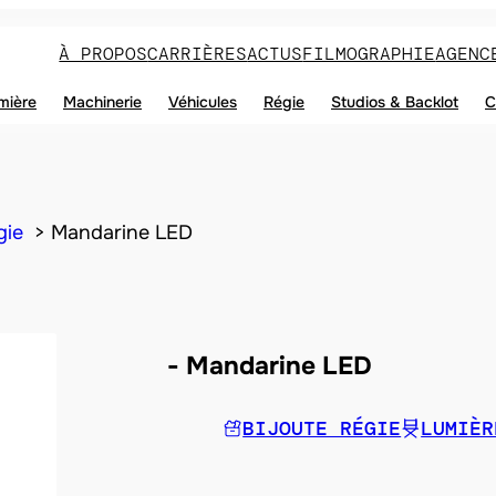
À PROPOS
CARRIÈRES
ACTUS
FILMOGRAPHIE
AGENC
mière
Machinerie
Véhicules
Régie
Studios & Backlot
C
gie
Mandarine LED
Mandarine LED
BIJOUTE RÉGIE
LUMIÈR