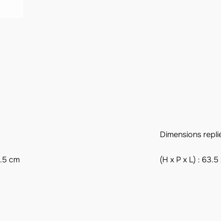
Dimensions repli
1.5 cm
(H x P x L) : 63.5