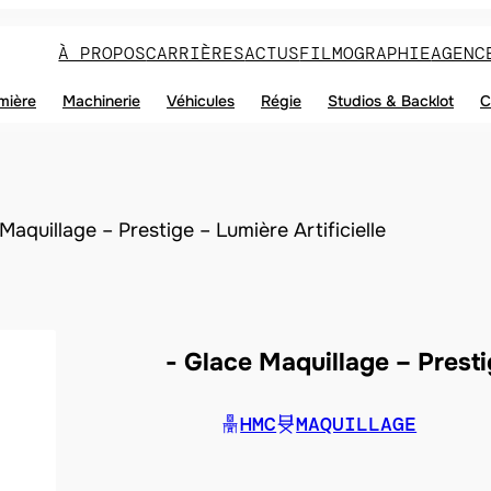
À PROPOS
CARRIÈRES
ACTUS
FILMOGRAPHIE
AGENC
mière
Machinerie
Véhicules
Régie
Studios & Backlot
C
Maquillage – Prestige – Lumière Artificielle
Glace Maquillage – Prestig
HMC
MAQUILLAGE