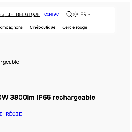
ES
TSF BELGIQUE
FR
CONTACT
ompagnons
Cinéboutique
Cercle rouge
argeable
40W 3800lm IP65 rechargeable
E RÉGIE