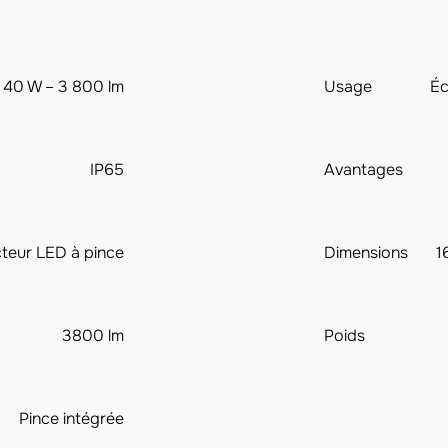
40 W – 3 800 lm
Usage
Éc
IP65
Avantages
cteur LED à pince
Dimensions
1
3800 lm
Poids
Pince intégrée