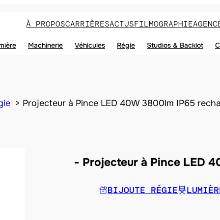
À PROPOS
CARRIÈRES
ACTUS
FILMOGRAPHIE
AGENC
mière
Machinerie
Véhicules
Régie
Studios & Backlot
C
gie
Projecteur à Pince LED 40W 3800lm IP65 rech
Projecteur à Pince LED 
BIJOUTE RÉGIE
LUMIÈR