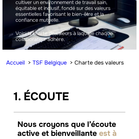
cultiver un environnement de travail sain,
équitable et inclusif, fondé sur des valeurs
essentielles favorisant le bien-être et la
confiance mutuelle.
Voici la charte de valeurs à laquelle chaque
collaborateur adhère.
Accueil
TSF Belgique
Charte des valeurs
1. ÉCOUTE
Nous croyons que l’écoute
active et bienveillante
est à