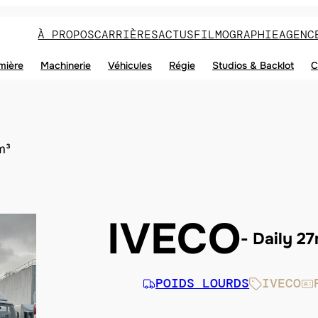
À PROPOS
CARRIÈRES
ACTUS
FILMOGRAPHIE
AGENC
mière
Machinerie
Véhicules
Régie
Studios & Backlot
C
m³
IVECO
Daily 2
POIDS LOURDS
IVECO