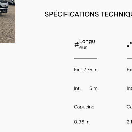
SPÉCIFICATIONS TECHNIQ
Longu
eur
Ext.
7.75 m
Ex
Int.
5 m
Int
Capucine
Ca
0.96 m
2.