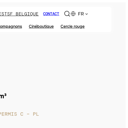
ES
TSF BELGIQUE
FR
CONTACT
ompagnons
Cinéboutique
Cercle rouge
7m³
PERMIS C – PL