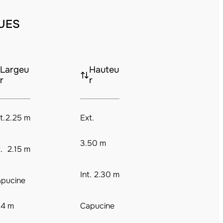
UES
Largeu
Hauteu
r
r
t.
2.25 m
Ext.
3.50 m
.
2.15 m
Int.
2.30 m
pucine
14 m
Capucine