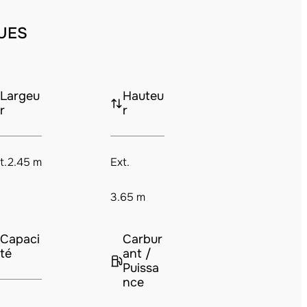
UES
Largeu
Hauteu
r
r
t.
2.45 m
Ext.
3.65 m
Capaci
Carbur
té
ant /
Puissa
nce