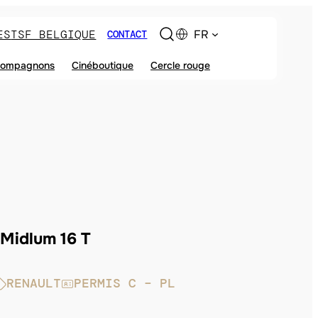
ES
TSF BELGIQUE
FR
CONTACT
ompagnons
Cinéboutique
Cercle rouge
Midlum 16 T
RENAULT
PERMIS C – PL