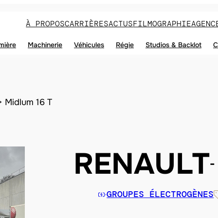
À PROPOS
CARRIÈRES
ACTUS
FILMOGRAPHIE
AGENC
mière
Machinerie
Véhicules
Régie
Studios & Backlot
C
Midlum 16 T
RENAULT
GROUPES ÉLECTROGÈNES