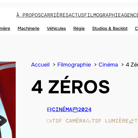
À PROPOS
CARRIÈRES
ACTUS
FILMOGRAPHIE
AGENC
mière
Machinerie
Véhicules
Régie
Studios & Backlot
C
Accueil
Filmographie
Cinéma
4 Zé
4 ZÉROS
CINÉMA
2024
TSF CAMÉRA
TSF LUMIÈRE
T