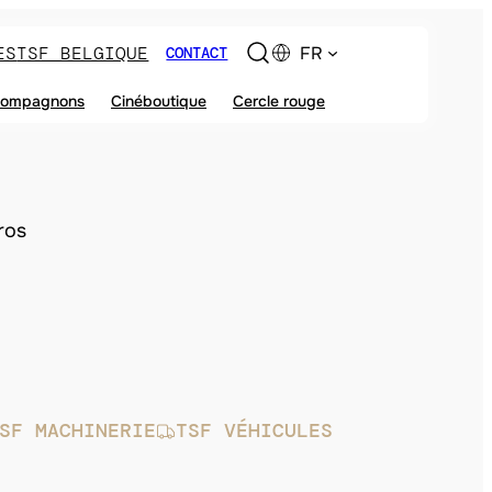
ES
TSF BELGIQUE
FR
CONTACT
ompagnons
Cinéboutique
Cercle rouge
ros
SF MACHINERIE
TSF VÉHICULES