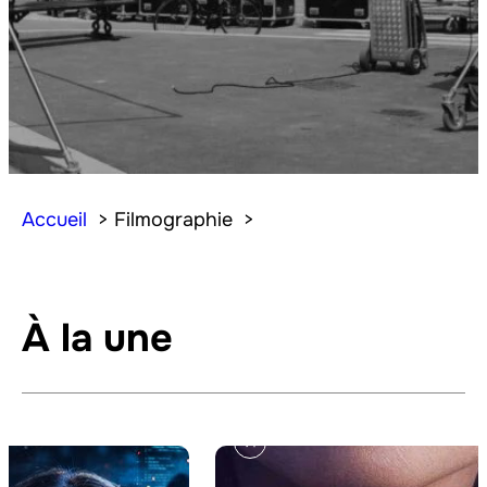
Accueil
Filmographie
À la une
T