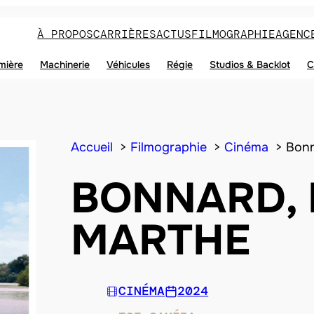
À PROPOS
CARRIÈRES
ACTUS
FILMOGRAPHIE
AGENC
mière
Machinerie
Véhicules
Régie
Studios & Backlot
C
Accueil
Filmographie
Cinéma
Bonn
BONNARD, 
MARTHE
CINÉMA
2024