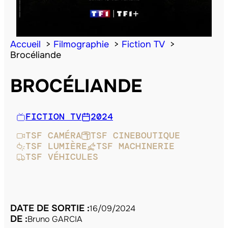
Accueil
Filmographie
Fiction TV
Brocéliande
BROCÉLIANDE
FICTION TV
2024
TSF CAMÉRA
TSF CINEBOUTIQUE
TSF LUMIÈRE
TSF MACHINERIE
TSF VÉHICULES
DATE DE SORTIE :
16/09/2024
DE :
Bruno GARCIA