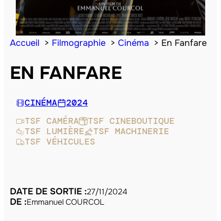
Accueil
Filmographie
Cinéma
En Fanfare
EN FANFARE
CINÉMA
2024
TSF CAMÉRA
TSF CINEBOUTIQUE
TSF LUMIÈRE
TSF MACHINERIE
TSF VÉHICULES
DATE DE SORTIE :
27/11/2024
DE :
Emmanuel COURCOL