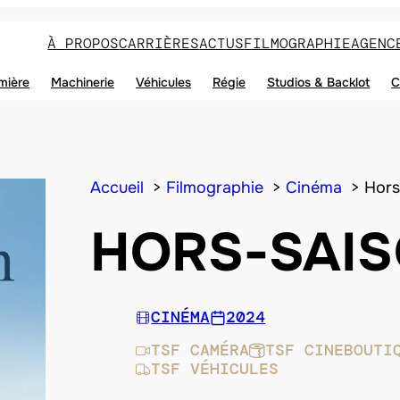
À PROPOS
CARRIÈRES
ACTUS
FILMOGRAPHIE
AGENC
mière
Machinerie
Véhicules
Régie
Studios & Backlot
C
Accueil
Filmographie
Cinéma
Hors
HORS-SAI
CINÉMA
2024
TSF CAMÉRA
TSF CINEBOUTI
TSF VÉHICULES