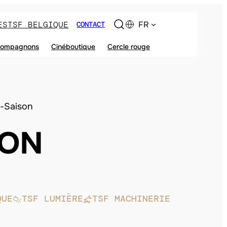
ES
TSF BELGIQUE
FR
CONTACT
ompagnons
Cinéboutique
Cercle rouge
-Saison
SON
QUE
TSF LUMIÈRE
TSF MACHINERIE