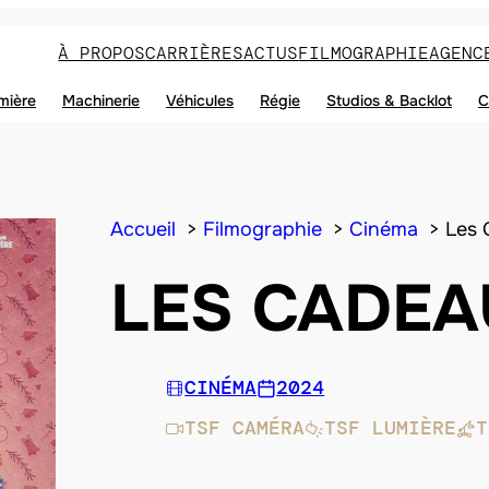
À PROPOS
CARRIÈRES
ACTUS
FILMOGRAPHIE
AGENC
mière
Machinerie
Véhicules
Régie
Studios & Backlot
C
Accueil
Filmographie
Cinéma
Les 
LES CADEA
CINÉMA
2024
TSF CAMÉRA
TSF LUMIÈRE
T