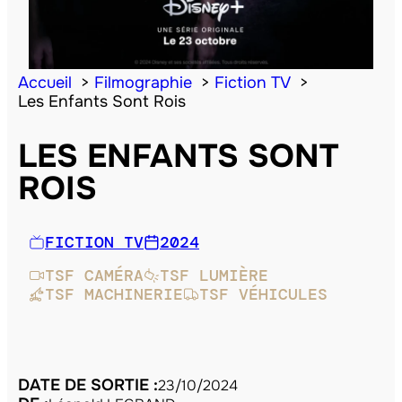
Accueil
Filmographie
Fiction TV
Les Enfants Sont Rois
LES ENFANTS SONT
ROIS
FICTION TV
2024
TSF CAMÉRA
TSF LUMIÈRE
TSF MACHINERIE
TSF VÉHICULES
DATE DE SORTIE :
23/10/2024