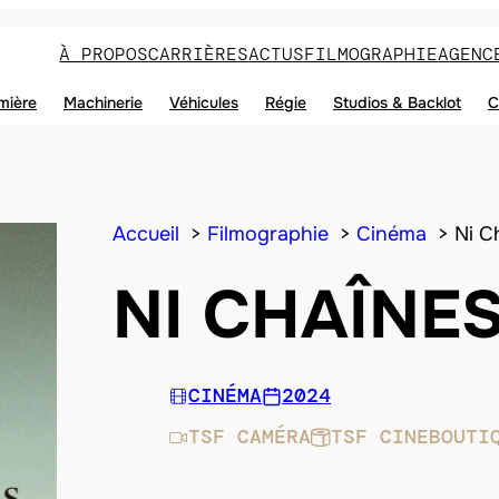
À PROPOS
CARRIÈRES
ACTUS
FILMOGRAPHIE
AGENC
mière
Machinerie
Véhicules
Régie
Studios & Backlot
C
Accueil
Filmographie
Cinéma
Ni C
NI CHAÎNES
CINÉMA
2024
TSF CAMÉRA
TSF CINEBOUTI