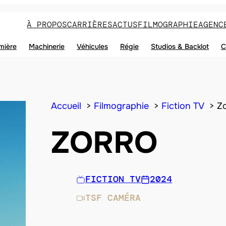
À PROPOS
CARRIÈRES
ACTUS
FILMOGRAPHIE
AGENC
mière
Machinerie
Véhicules
Régie
Studios & Backlot
C
Accueil
Filmographie
Fiction TV
Z
ZORRO
FICTION TV
2024
TSF CAMÉRA