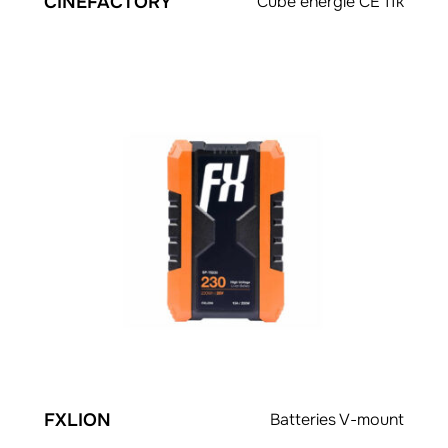
CINEFACTORY
Cube énergie CE 11k
FXLION
Batteries V-mount