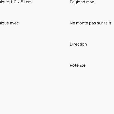
sique
110 x 51 cm
Payload max
sique avec
Ne monte pas sur rails
Direction
Potence