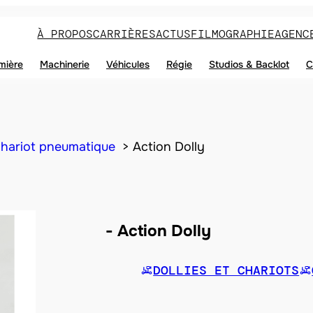
À PROPOS
CARRIÈRES
ACTUS
FILMOGRAPHIE
AGENC
mière
Machinerie
Véhicules
Régie
Studios & Backlot
C
hariot pneumatique
Action Dolly
Action Dolly
DOLLIES ET CHARIOTS