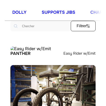
DOLLY
SUPPORTS JIBS
CHARIO
Rechercher
Filtrer
PANTHER
Easy Rider w/Emit