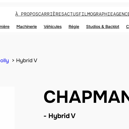
À PROPOS
CARRIÈRES
ACTUS
FILMOGRAPHIE
AGENC
mière
Machinerie
Véhicules
Régie
Studios & Backlot
C
olly
Hybrid V
CHAPMAN
Hybrid V