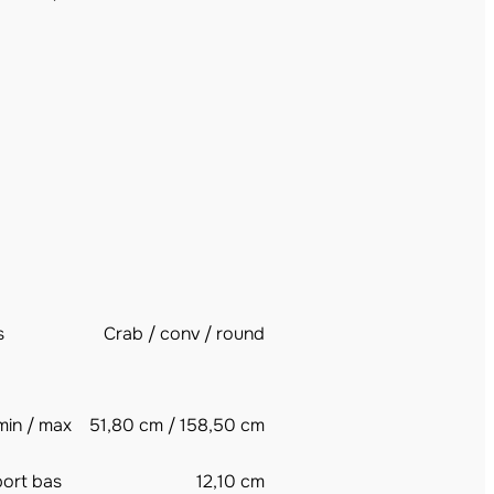
s
Crab / conv / round
min / max
51,80 cm / 158,50 cm
port bas
12,10 cm