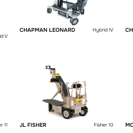
CHAPMAN LEONARD
Hybrid IV
CH
id V
r 11
JL FISHER
Fisher 10
MO