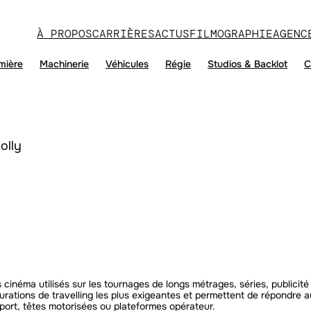
À PROPOS
CARRIÈRES
ACTUS
FILMOGRAPHIE
AGENC
mière
Machinerie
Véhicules
Régie
Studios & Backlot
C
olly
 cinéma utilisés sur les tournages de longs métrages, séries, publicité 
gurations de travelling les plus exigeantes et permettent de répondre
éport, têtes motorisées ou plateformes opérateur.