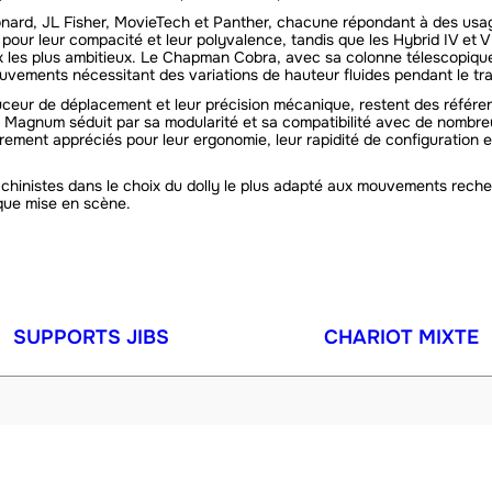
ard, JL Fisher, MovieTech et Panther, chacune répondant à des us
ur leur compacité et leur polyvalence, tandis que les Hybrid IV et V
aux les plus ambitieux. Le Chapman Cobra, avec sa colonne télescopiqu
mouvements nécessitant des variations de hauteur fluides pendant le tra
uceur de déplacement et leur précision mécanique, restent des référenc
Magnum séduit par sa modularité et sa compatibilité avec de nombreu
rement appréciés pour leur ergonomie, leur rapidité de configuration e
inistes dans le choix du dolly le plus adapté aux mouvements recher
que mise en scène.
SUPPORTS JIBS
CHARIOT MIXTE