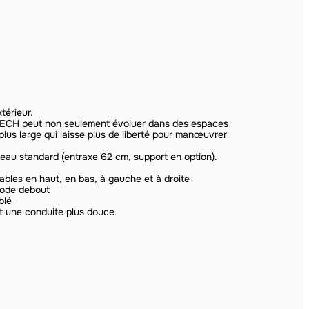
térieur.
TECH peut non seulement évoluer dans des espaces
plus large qui laisse plus de liberté pour manœuvrer
teau standard (entraxe 62 cm, support en option).
bles en haut, en bas, à gauche et à droite
mode debout
blé
et une conduite plus douce