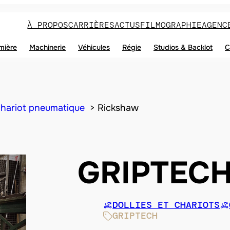
À PROPOS
CARRIÈRES
ACTUS
FILMOGRAPHIE
AGENC
mière
Machinerie
Véhicules
Régie
Studios & Backlot
C
hariot pneumatique
Rickshaw
GRIPTEC
DOLLIES ET CHARIOTS
GRIPTECH