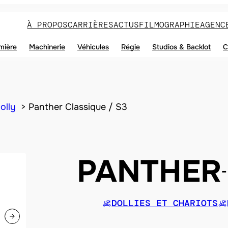
À PROPOS
CARRIÈRES
ACTUS
FILMOGRAPHIE
AGENC
mière
Machinerie
Véhicules
Régie
Studios & Backlot
C
olly
Panther Classique / S3
PANTHER
DOLLIES ET CHARIOTS