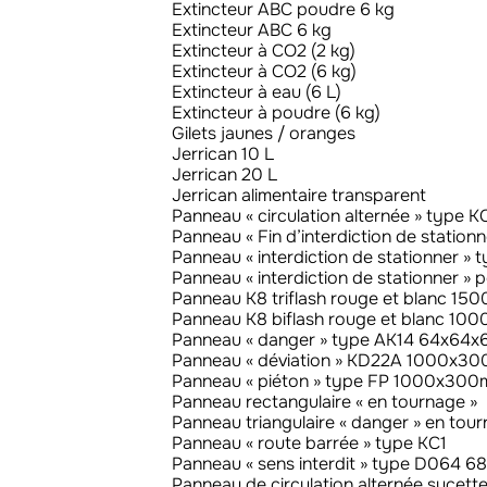
Extincteur ABC poudre 6 kg
Extincteur ABC 6 kg
Extincteur à CO2 (2 kg)
Extincteur à CO2 (6 kg)
Extincteur à eau (6 L)
Extincteur à poudre (6 kg)
Gilets jaunes / oranges
Jerrican 10 L
Jerrican 20 L
Jerrican alimentaire transparent
Panneau « circulation alternée » type
Panneau « Fin d’interdiction de stati
Panneau « interdiction de stationner 
Panneau « interdiction de stationner » p
Panneau K8 triflash rouge et blanc 1
Panneau K8 biflash rouge et blanc 1
Panneau « danger » type AK14 64x64
Panneau « déviation » KD22A 1000x3
Panneau « piéton » type FP 1000x30
Panneau rectangulaire « en tournage »
Panneau triangulaire « danger » en tou
Panneau « route barrée » type KC1
Panneau « sens interdit » type D064 
Panneau de circulation alternée sucette 