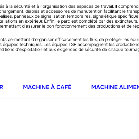
s à la sécurité et à l’organisation des espaces de travail. Il compren
hargement, diables et accessoires de manutention facilitant le transpo
alises, panneaux de signalisation temporaires, signalétique spécifique
tallations en extérieur. Enfin, le parc est complété par des extincteur
permettant d’assurer le bon fonctionnement des productions et de rép
s permettent d’organiser efficacement les flux, de protéger les équipes
s équipes techniques. Les équipes TSF accompagnent les productions d
nditions d’exploitation et aux exigences de sécurité de chaque tourna
R
MACHINE À CAFÉ
MACHINE ALIME