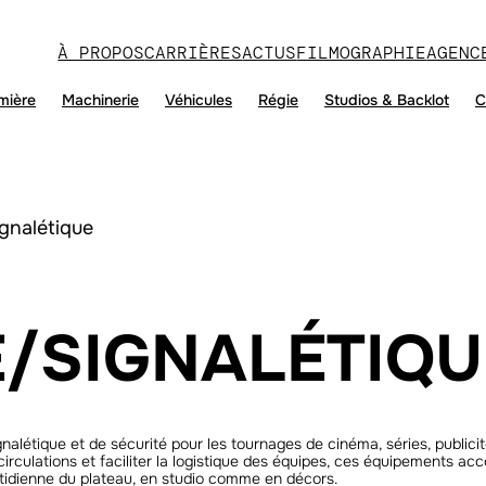
À PROPOS
CARRIÈRES
ACTUS
FILMOGRAPHIE
AGENC
mière
Machinerie
Véhicules
Régie
Studios & Backlot
C
gnalétique
É/SIGNALÉTIQU
alétique et de sécurité pour les tournages de cinéma, séries, publicit
es circulations et faciliter la logistique des équipes, ces équipements
quotidienne du plateau, en studio comme en décors.