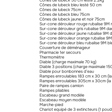
Cônes de lubeck 50 cm lesté 2.2kg
Cônes de lubeck bleu lesté 50 cm
Cônes de lubeck 75cm
Cônes de lubeck bleu 75cm
Cônes de lubeck jaune et noir 75cm
Sur-cone dérouleur rouge rubalise 9M 
Sur-cone dérouleur gris rubalise 9M d
Sur-cone dérouleur jaune rubalise 9M d
Sur-cone dérouleur orange rubalise 9M
Sur-cone dérouleur bleu rubalise 9M bl
Couverture de déménageur
Pharmacie 1er secours
Thermomètre
Diable (charge maximale 70 kg)
Diable 3 positions (charge maximale 15
Diable pour bonbonnes d’eau
Rampes enroulables 183 cm x 30 cm (la
Rampes enroulables 305cm x 30cm (la 
Paire de rampes camion
Rampes pliables
Escabeau grand modèle
Escabeau moyen modèle
Marche-pied
Chariot equipé de 3 extincteurs (1 poudre