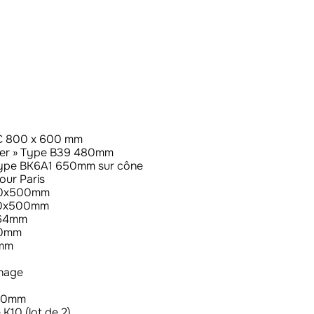
 KC 800 x 600 mm
onner » Type B39 480mm
» type BK6A1 650mm sur cône
our Paris
500x500mm
000x500mm
x64mm
00mm
0mm
rnage
680mm
K10 (lot de 2)