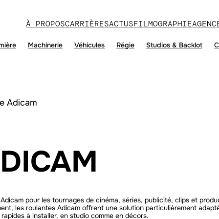
À PROPOS
CARRIÈRES
ACTUS
FILMOGRAPHIE
AGENC
mière
Machinerie
Véhicules
Régie
Studios & Backlot
C
e Adicam
DICAM
dicam pour les tournages de cinéma, séries, publicité, clips et produc
ment, les roulantes Adicam offrent une solution particulièrement adap
 rapides à installer, en studio comme en décors.