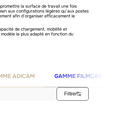
romettre la surface de travail une fois
bien aux configurations légères qu’aux postes
ement afin d’organiser efficacement le
pacité de chargement, mobilité et
modèle le plus adapté en fonction du
MME ADICAM
GAMME FILMCART
PETI
Filtrer