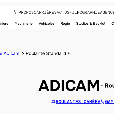
À PROPOS
CARRIÈRES
ACTUS
FILMOGRAPHIE
AGENC
mière
Machinerie
Véhicules
Régie
Studios & Backlot
C
e Adicam
Roulante Standard +
ADICAM
Rou
ROULANTES CAMÉRA
GAM