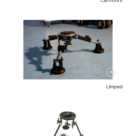
Carmount
Limped