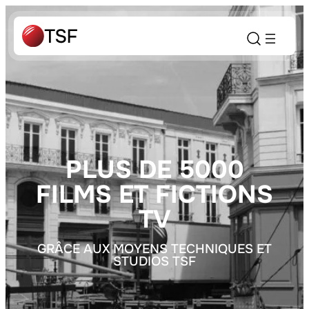
PLUS DE 5000
FILMS ET FICTIONS
TV
GRÂCE AUX MOYENS TECHNIQUES ET
STUDIOS TSF