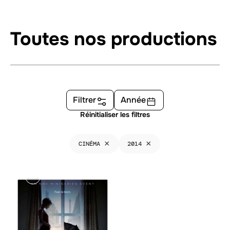
Toutes nos productions
Filtrer
Année
Réinitialiser les filtres
×
×
CINÉMA
2014
R
O
S
E
M