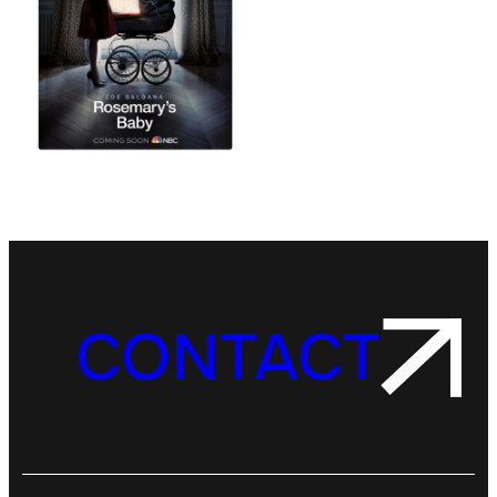
A
R
Y
’
S
B
A
B
Y
CONTACT