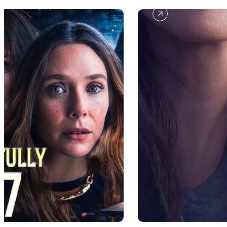
T
H
E
L
A
S
T
T
H
I
N
G
H
E
T
O
L
D
M