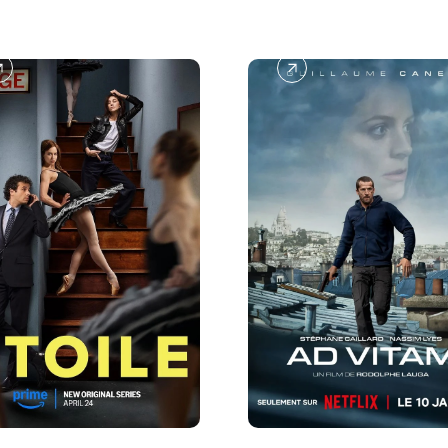
A
D
V
I
T
A
M