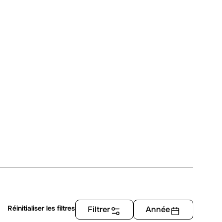
Réinitialiser les filtres
Filtrer
Année