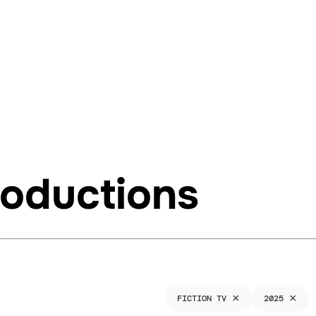
roductions
×
×
FICTION TV
2025