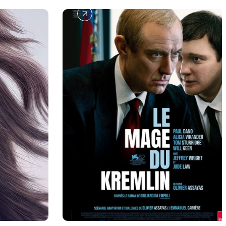
L
E
M
A
G
E
D
U
K
R
E
M
L
I
N