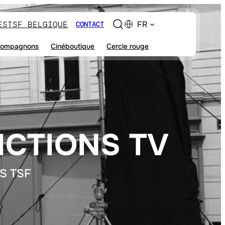
ES
TSF BELGIQUE
FR
CONTACT
ompagnons
Cinéboutique
Cercle rouge
ICTIONS TV
S TSF