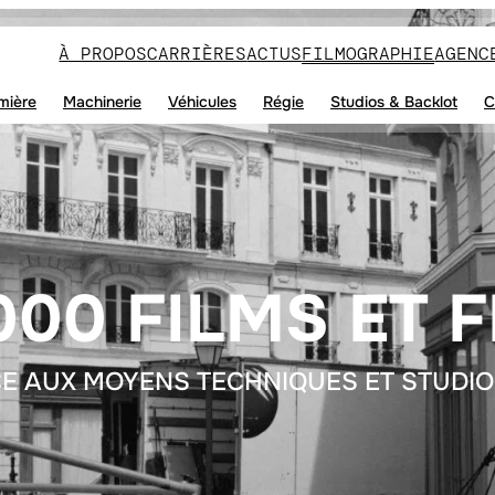
À PROPOS
CARRIÈRES
ACTUS
FILMOGRAPHIE
AGENC
mière
Machinerie
Véhicules
Régie
Studios & Backlot
C
000 FILMS ET F
E AUX MOYENS TECHNIQUES ET STUDIO