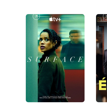
S
É
U
T
R
O
F
I
A
L
C
E
E
S
2