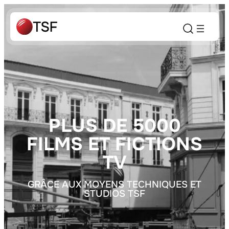
PLUS DE 5000
FILMS ET FICTIONS
TV
GRÂCE AUX MOYENS TECHNIQUES ET
STUDIOS TSF