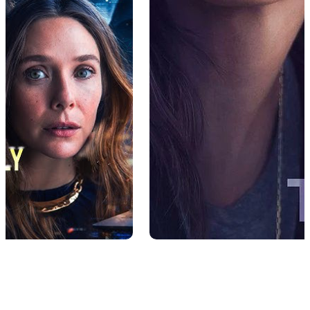
H
E
L
A
S
T
T
H
I
N
G
H
E
T
O
L
D
M
E