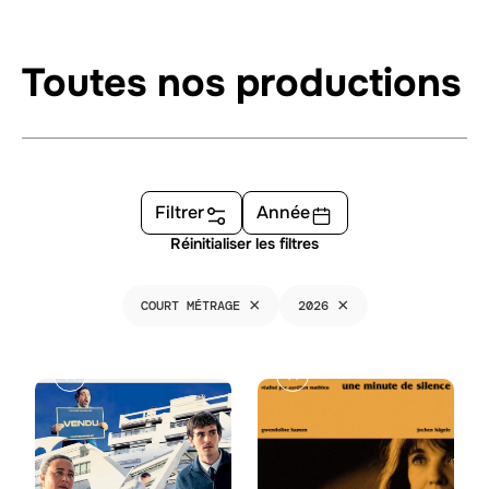
Toutes nos productions
Filtrer
Année
Réinitialiser les filtres
×
×
COURT MÉTRAGE
2026
I
U
N
N
D
E
O
M
M
I