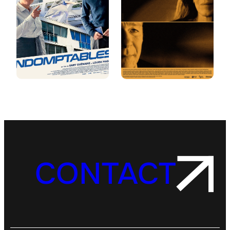
P
N
T
U
A
T
B
E
L
D
E
E
S
S
I
L
E
N
C
E
CONTACT