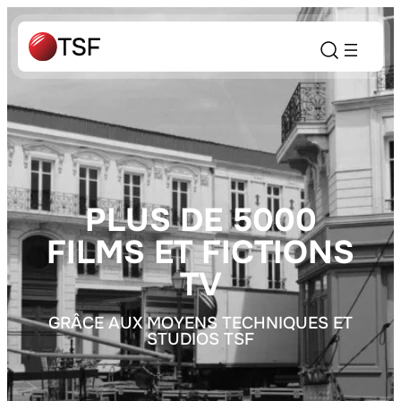
PLUS DE 5000
FILMS ET FICTIONS
TV
GRÂCE AUX MOYENS TECHNIQUES ET
STUDIOS TSF