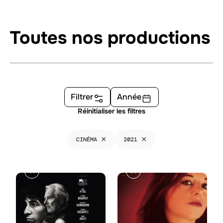
Toutes nos productions
Filtrer
Année
Réinitialiser les filtres
×
×
CINÉMA
2021
L
U
E
N
S
E
C
F
H
E