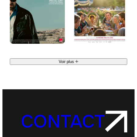
O
A
U
N
D
T
’
E
A
S
H
E
D
Voir plus
CONTACT