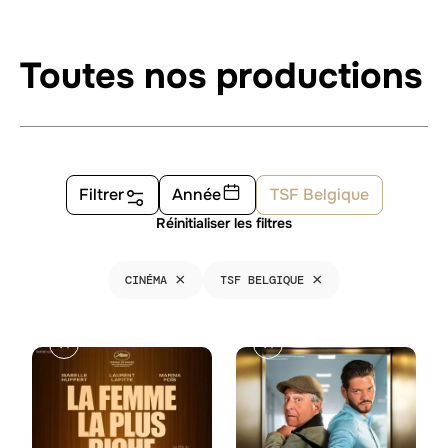
Toutes nos productions
Filtrer
Année
TSF Belgique
Réinitialiser les filtres
×
×
CINÉMA
TSF BELGIQUE
L
L
A
E
F
M
E
I
M
L